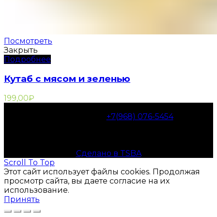
Посмотреть
Закрыть
Подробнее
Кутаб с мясом и зеленью
199,00
₽
2000-2021 © «Пироги от Аркадия»
тел., WhatsApp:
+7(968) 076-5454
Нахимовский проспект 9А, в 2-х минутах от метро
Нахимовский проспект
РАДЫ ВАС РАДОВАТЬ!
Сделано в TSBA
Scroll To Top
Этот сайт использует файлы cookies. Продолжая
просмотр сайта, вы даете согласие на их
использование.
Принять