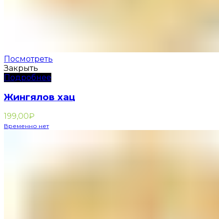
Посмотреть
Закрыть
Подробнее
Жингялов хац
199,00
₽
Временно нет